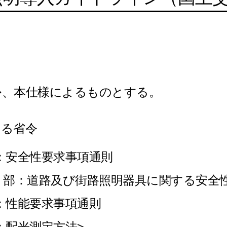
か、本仕様によるものとする。
める省令
第１部：安全性要求事項通則
具-第 2-3 部：道路及び街路照明器具に関する安
第３部：性能要求事項通則
５部：配光測定方法>